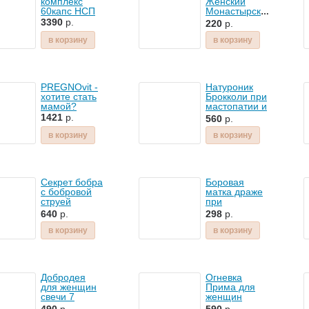
комплекс
Женский
60капс НСП
Монастырский
100мл
3390
р.
220
р.
в корзину
в корзину
PREGNOvit -
Натуроник
хотите стать
Брокколи при
мамой?
мастопатии и
эндометриозе
1421
р.
560
р.
30капс
в корзину
в корзину
Секрет бобра
Боровая
с бобровой
матка драже
струей
при
усиленный
гинекологических
640
р.
298
р.
комплекс
и
30капс
урологических
в корзину
в корзину
проблемах
воспалительного
характера
Добродея
Огневка
для женщин
Прима для
свечи 7
женщин
100мл
суппозиториев