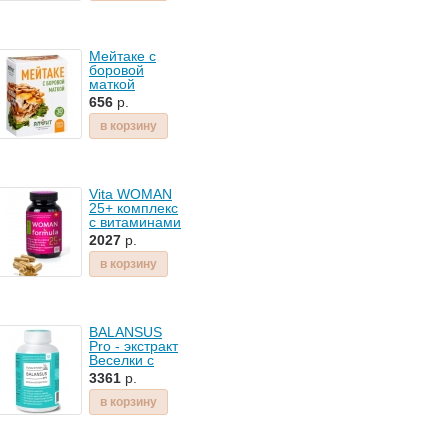
половой
сферы №10
1,8г
Мейтаке с
боровой
маткой
30капс
656
р.
в корзину
Vita WOMAN
25+ комплекс
с витаминами
для женского
2027
р.
здоровья в
возрасте 25-
в корзину
45лет -
105капс
BALANSUS
Pro - экстракт
Веселки с
метабиотиками
3361
р.
- 180капс
в корзину