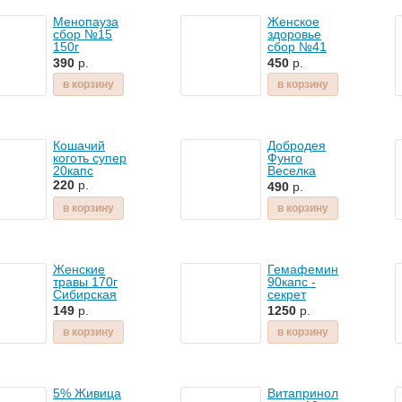
Менопауза
Женское
сбор №15
здоровье
150г
сбор №41
Травница
180капс
390
р.
450
р.
Тимашева
Травы Алтая
в корзину
в корзину
Кошачий
Добродея
коготь супер
Фунго
20капс
Веселка
свечи 10шт
220
р.
490
р.
в корзину
в корзину
Женские
Гемафемин
травы 170г
90капс -
Сибирская
секрет
клетчатка
женского
149
р.
1250
р.
здоровья
в корзину
в корзину
5% Живица
Витапринол