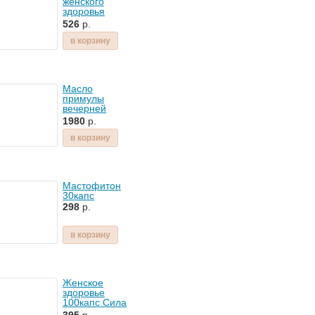
женского
здоровья
ФОРТЕ
526
р.
250мл
Золотая
в корзину
Сибирь
Масло
примулы
вечерней
1300мг
1980
р.
в корзину
Мастофитон
30капс
298
р.
в корзину
Женское
здоровье
100капс Сила
Трав Травы