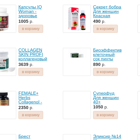
Капсулы IQ
Секрет бобра
Woman -
Для женщин
здоровье
Красная
женщины -
щетка с
1005
р.
490
р.
84капс
бобровой
струей капли
в корзину
в корзину
50мл
COLLAGEN
Биоэффектив
SKIN PROFI
клеточный
коллагеновый
сок пихты
комплекс
сибирской
3639
р.
890
р.
(КОЖА,
30мл
ВОЛОСЫ,
Bioeffective
в корзину
в корзину
НОГТИ ) -
структурная
поддержка,
питание и
FEMALE+
Суперфуд
укрепление
Herbs
Для женщин
кожи,
Collagenol -
40+
волосяного
здоровье
стержня и
1050
р.
2350
р.
молочных
фолликул,
желез
в корзину
в корзину
ногтевых
108капс
пластин
Брест
Эликсир №14