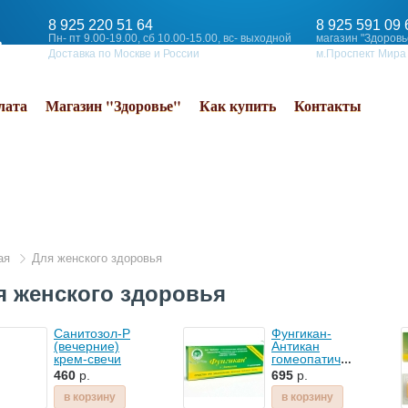
8 925 220 51 64
8 925 591 09 
Пн- пт 9.00-19.00, сб 10.00-15.00, вс- выходной
магазин "Здоровь
Доставка по Москве и России
м.Проспект Мира
лата
Магазин "Здоровье"
Как купить
Контакты
ая
Для женского здоровья
я женского здоровья
Санитозол-Р
Фунгикан-
(вечерние)
Антикан
крем-свечи
гомеопатические
ректальные
свечи при
460
р.
695
р.
при
молочнице
геморрое,
№10 1,8г
в корзину
в корзину