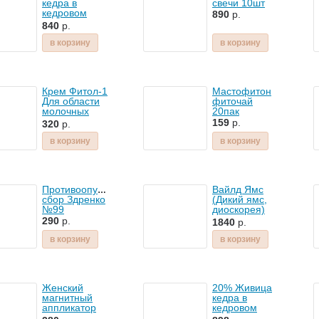
кедра в
свечи 10шт
кедровом
890
р.
масле
840
р.
Радоград
в корзину
в корзину
Крем Фитол-1
Мастофитон
Для области
фиточай
молочных
20пак
желез
159
р.
320
р.
в корзину
в корзину
Противоопухолевый
Вайлд Ямс
сбор Здренко
(Дикий ямс,
№99
диоскорея)
100капс NSP
290
р.
1840
р.
в корзину
в корзину
Женский
20% Живица
магнитный
кедра в
аппликатор
кедровом
Бабочка
масле