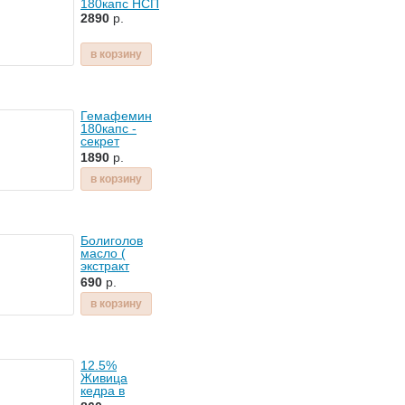
180капс НСП
2890
р.
в корзину
Гемафемин
180капс -
секрет
женского
1890
р.
здоровья
в корзину
Болиголов
масло (
экстракт
масляный)
690
р.
100г
в корзину
12.5%
Живица
кедра в
кедровом