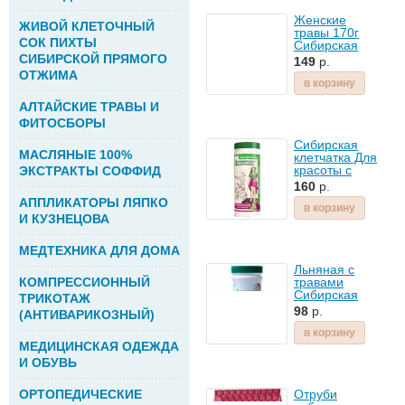
Женские
ЖИВОЙ КЛЕТОЧНЫЙ
травы 170г
СОК ПИХТЫ
Сибирская
клетчатка
СИБИРСКОЙ ПРЯМОГО
149
р.
ОТЖИМА
в корзину
АЛТАЙСКИЕ ТРАВЫ И
ФИТОСБОРЫ
Сибирская
МАСЛЯНЫЕ 100%
клетчатка Для
красоты с
ЭКСТРАКТЫ СОФФИД
виноградной
160
р.
косточкой
АППЛИКАТОРЫ ЛЯПКО
170г
в корзину
И КУЗНЕЦОВА
МЕДТЕХНИКА ДЛЯ ДОМА
Льняная с
КОМПРЕССИОННЫЙ
травами
Сибирская
ТРИКОТАЖ
клетчатка
98
р.
(АНТИВАРИКОЗНЫЙ)
280г
в корзину
МЕДИЦИНСКАЯ ОДЕЖДА
И ОБУВЬ
ОРТОПЕДИЧЕСКИЕ
Отруби