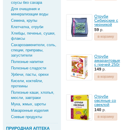
соусы без сахара
Для очищения и
минерализации воды
Отруби
Сибирские с
Семена, крупы
черникой
Клетчатка, отруби
200г
59
р.
Хлебцы, печенье, сушки,
в корзину
флаксы
Cахарозаменители, соль,
специи, приправы,
загустители
Отруби
амарантовые
Полезные напитки
с гречей 250г
Полезные сладости
149
р.
Урбечи, пасты, орехи
в корзину
Кисели, коктейли,
протеины
Полезные каши, хлопья,
Отруби
мюсли, завтраки
овсяные со
Мука, жмых, шроты
свеклой
Компас
140
р.
Макаронные изделия
Здоровья
200г
Соевые продукты
в корзину
ПРИРОДНАЯ АПТЕКА