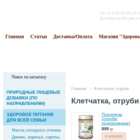
8 925 220 51 64
Пн- пт 9.00-19.00, сб 
Доставка по Москве и
Главная
Статьи
Доставка/Оплата
Магазин "Здоров
Поиск по каталогу
Главная
Клетчатка, отруби
ПРИРОДНЫЕ ПИЩЕВЫЕ
ДОБАВКИ (ПО
Клетчатка, отруби
НАПРАВЛЕНИЯМ)
ЗДОРОВОЕ ПИТАНИЕ
Псиллиум
(отруби
ДЛЯ ВСЕЙ СЕМЬИ
подорожника)
180г Оргтиум
890
р.
Масла холодного отжима
Плюс
в корзину
Джемы, варенье, сиропы,