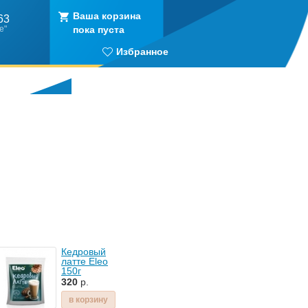
Ваша корзина
63
е"
пока пуста
Избранное
Кедровый
латте Eleo
150г
320
р.
в корзину