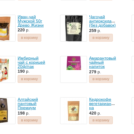
Алтын Бай
Иван-чай
Чагочай
Мужской 50г
антиоксидантный
Древо Жизни
(без добавок)
100г
220
р.
259
р.
в корзину
в корзину
Имбирный
Амарантовый
чай с корицей
чайный
20ф/пак
напиток
листовой 50г
190
р.
279
р.
в корзину
в корзину
Алтайский
Кедрокофе
пантовый
вегетарианский
Премиум
на
чайный
растительных
198
р.
420
р.
напиток 20 ф/
сливках (без
пак
сахара) и
в корзину
в корзину
кокосовом
масле 250г