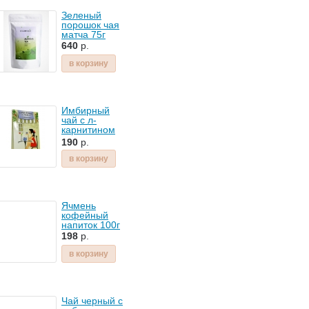
Зеленый
порошок чая
матча 75г
640
р.
в корзину
Имбирный
чай с л-
карнитином
Стройная
190
р.
фигура 20ф/
пак
в корзину
Ячмень
кофейный
напиток 100г
198
р.
в корзину
Чай черный с