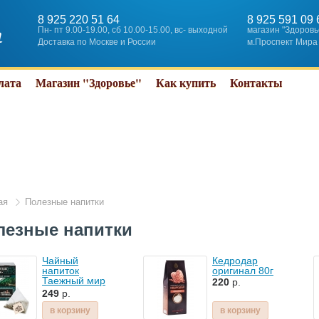
8 925 220 51 64
8 925 591 09 
Пн- пт 9.00-19.00, сб 10.00-15.00, вс- выходной
магазин "Здоровь
Доставка по Москве и России
м.Проспект Мира
лата
Магазин "Здоровье"
Как купить
Контакты
ая
Полезные напитки
лезные напитки
Чайный
Кедродар
напиток
оригинал 80г
Таежный мир
220
р.
Общеукрепляющий
249
р.
в пирамидках
(15шт х 2.5г)
в корзину
в корзину