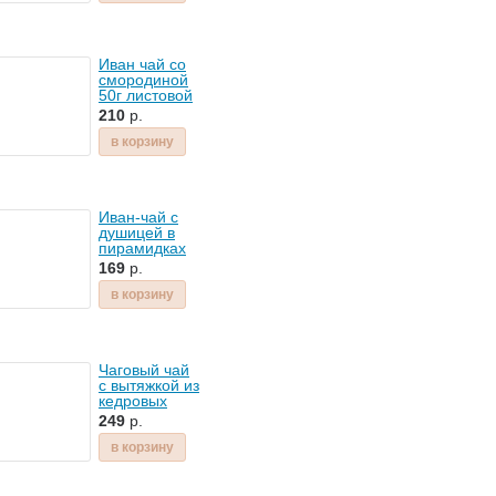
Иван чай со
смородиной
50г листовой
ферментированный
210
р.
в корзину
Иван-чай с
душицей в
пирамидках
ферментированный
169
р.
в корзину
Чаговый чай
с вытяжкой из
кедровых
орехов 120г
249
р.
ЭкоЦвет
в корзину