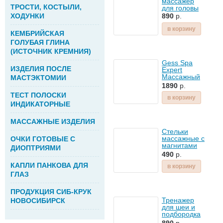
массажер
ТРОСТИ, КОСТЫЛИ,
для головы
ХОДУНКИ
890
р.
в корзину
КЕМБРИЙСКАЯ
ГОЛУБАЯ ГЛИНА
(ИСТОЧНИК КРЕМНИЯ)
Gess Spa
ИЗДЕЛИЯ ПОСЛЕ
Expert
Массажный
МАСТЭКТОМИИ
набор для
1890
р.
лица и тела
ТЕСТ ПОЛОСКИ
в корзину
ИНДИКАТОРНЫЕ
МАССАЖНЫЕ ИЗДЕЛИЯ
Стельки
массажные с
ОЧКИ ГОТОВЫЕ С
магнитами
ДИОПТРИЯМИ
Инь-янь
490
р.
КАПЛИ ПАНКОВА ДЛЯ
в корзину
ГЛАЗ
ПРОДУКЦИЯ СИБ-КРУК
Тренажер
НОВОСИБИРСК
для шеи и
подбородка
Нефертити