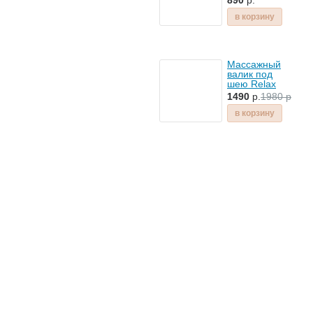
890
р.
в корзину
Массажный
валик под
шею Relax
Nex
1490
р.
1980 р
в корзину