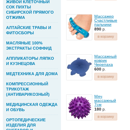
ЖИВОЙ КЛЕТОЧНЫЙ
СОК ПИХТЫ
СИБИРСКОЙ ПРЯМОГО
Массажер
ОТЖИМА
Счастливые
пальчики
АЛТАЙСКИЕ ТРАВЫ И
890
р.
ФИТОСБОРЫ
в корзину
МАСЛЯНЫЕ 100%
ЭКСТРАКТЫ СОФФИД
Массажный
АППЛИКАТОРЫ ЛЯПКО
коврик
И КУЗНЕЦОВА
Черепаха
600
р.
МЕДТЕХНИКА ДЛЯ ДОМА
в корзину
КОМПРЕССИОННЫЙ
ТРИКОТАЖ
(АНТИВАРИКОЗНЫЙ)
Мяч
массажный
МЕДИЦИНСКАЯ ОДЕЖДА
7см
180
р.
И ОБУВЬ
в корзину
ОРТОПЕДИЧЕСКИЕ
ИЗДЕЛИЯ ДЛЯ