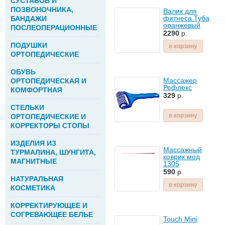
СУСТАВОВ И
ПОЗВОНОЧНИКА,
Валик для
фитнеса Туба
БАНДАЖИ
оранжевый
ПОСЛЕОПЕРАЦИОННЫЕ
2290
р.
ПОДУШКИ
в корзину
ОРТОПЕДИЧЕСКИЕ
ОБУВЬ
Массажер
ОРТОПЕДИЧЕСКАЯ И
Рефлекс
КОМФОРТНАЯ
329
р.
СТЕЛЬКИ
в корзину
ОРТОПЕДИЧЕСКИЕ И
КОРРЕКТОРЫ СТОПЫ
ИЗДЕЛИЯ ИЗ
Массажный
ТУРМАЛИНА, ШУНГИТА,
коврик мод
МАГНИТНЫЕ
1305
590
р.
НАТУРАЛЬНАЯ
в корзину
КОСМЕТИКА
КОРРЕКТИРУЮЩЕЕ И
СОГРЕВАЮЩЕЕ БЕЛЬЕ
Touch Mini