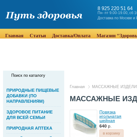
8 925 220 51 64
Пн- пт 9.00-19.00, сб 
Доставка по Москве и
Главная
Статьи
Доставка/Оплата
Магазин "Здоров
Поиск по каталогу
Главная
МАССАЖНЫЕ ИЗДЕЛИ
ПРИРОДНЫЕ ПИЩЕВЫЕ
ДОБАВКИ (ПО
МАССАЖНЫЕ ИЗ
НАПРАВЛЕНИЯМ)
ЗДОРОВОЕ ПИТАНИЕ
Повязка
игольчатая
ДЛЯ ВСЕЙ СЕМЬИ
шейная
Биомаг
640
р.
ПРИРОДНАЯ АПТЕКА
в корзину