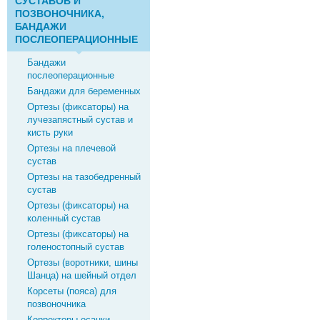
СУСТАВОВ И
ПОЗВОНОЧНИКА,
БАНДАЖИ
ПОСЛЕОПЕРАЦИОННЫЕ
Бандажи
послеоперационные
Бандажи для беременных
Ортезы (фиксаторы) на
лучезапястный сустав и
кисть руки
Ортезы на плечевой
сустав
Ортезы на тазобедренный
сустав
Ортезы (фиксаторы) на
коленный сустав
Ортезы (фиксаторы) на
голеностопный сустав
Ортезы (воротники, шины
Шанца) на шейный отдел
Корсеты (пояса) для
позвоночника
Корректоры осанки