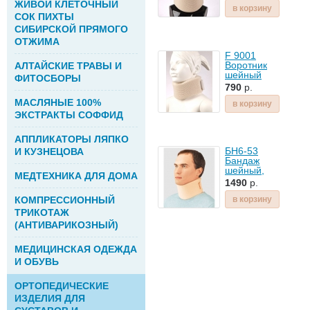
ЖИВОЙ КЛЕТОЧНЫЙ
арт 80-04
в корзину
СОК ПИХТЫ
СИБИРСКОЙ ПРЯМОГО
ОТЖИМА
F 9001
Воротник
АЛТАЙСКИЕ ТРАВЫ И
шейный
ФИТОСБОРЫ
ортопедический
790
р.
мягкий
МАСЛЯНЫЕ 100%
детский,
в корзину
шина Шанца,
ЭКСТРАКТЫ СОФФИД
бандаж
шейный,
АППЛИКАТОРЫ ЛЯПКО
высота 7см
БН6-53
И КУЗНЕЦОВА
Бандаж
шейный,
МЕДТЕХНИКА ДЛЯ ДОМА
шина Шанца,
1490
р.
воротник
шейный для
КОМПРЕССИОННЫЙ
в корзину
взрослых
ТРИКОТАЖ
(АНТИВАРИКОЗНЫЙ)
МЕДИЦИНСКАЯ ОДЕЖДА
И ОБУВЬ
ОРТОПЕДИЧЕСКИЕ
ИЗДЕЛИЯ ДЛЯ