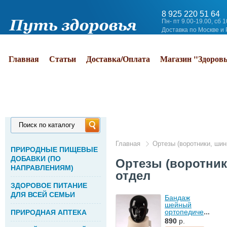
8 925 220 51 64
Пн- пт 9.00-19.00, сб 
Доставка по Москве и
Главная
Статьи
Доставка/Оплата
Магазин "Здоров
Поиск по каталогу
Главная
Ортезы (воротники, ши
ПРИРОДНЫЕ ПИЩЕВЫЕ
ДОБАВКИ (ПО
Ортезы (воротни
НАПРАВЛЕНИЯМ)
отдел
ЗДОРОВОЕ ПИТАНИЕ
ДЛЯ ВСЕЙ СЕМЬИ
Бандаж
шейный
ортопедический
ПРИРОДНАЯ АПТЕКА
мягкий
890
р.
высота 10см