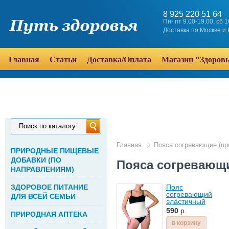
8 925 220 51 64
Пн- пт 9.00-19.00, сб 
Доставка по Москве и
Главная
Статьи
Доставка/Оплата
Магазин "Здоров
Поиск по каталогу
Главная
Пояса согревающие (пр
ПРИРОДНЫЕ ПИЩЕВЫЕ
ДОБАВКИ (ПО
Пояса согревающ
НАПРАВЛЕНИЯМ)
ЗДОРОВОЕ ПИТАНИЕ
Пояс
согревающий
ДЛЯ ВСЕЙ СЕМЬИ
эластичный
из шерсти
590
р.
ПРИРОДНАЯ АПТЕКА
противорадикулитный
в корзину