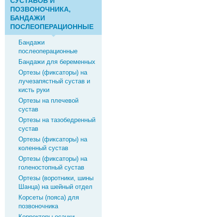
СУСТАВОВ И
ПОЗВОНОЧНИКА,
БАНДАЖИ
ПОСЛЕОПЕРАЦИОННЫЕ
Бандажи
послеоперационные
Бандажи для беременных
Ортезы (фиксаторы) на
лучезапястный сустав и
кисть руки
Ортезы на плечевой
сустав
Ортезы на тазобедренный
сустав
Ортезы (фиксаторы) на
коленный сустав
Ортезы (фиксаторы) на
голеностопный сустав
Ортезы (воротники, шины
Шанца) на шейный отдел
Корсеты (пояса) для
позвоночника
Корректоры осанки